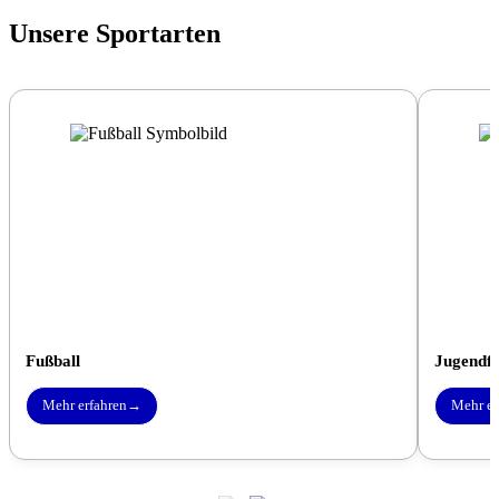
Unsere Sportarten
Fußball
Jugendfu
Mehr erfahren
→
Mehr er